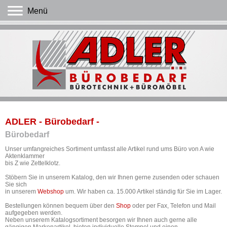
Menü
ADLER - Bürobedarf -
Bürobedarf
Unser umfangreiches Sortiment umfasst alle Artikel rund ums Büro von A wie
Aktenklammer
bis Z wie Zettelklotz.
Stöbern Sie in unserem Katalog, den wir Ihnen gerne zusenden oder schauen
Sie sich
in unserem
Webshop
um. Wir haben ca. 15.000 Artikel ständig für Sie im Lager.
Bestellungen können bequem über den
Shop
oder per Fax, Telefon und Mail
aufgegeben werden.
Neben unserem Katalogsortiment besorgen wir Ihnen auch gerne alle